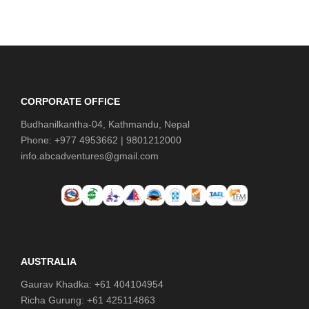
CORPORATE OFFICE
Budhanilkantha-04, Kathmandu, Nepal
Phone: +977 4953662 | 9801212000
info.abcadventures@gmail.com
AUSTRALIA
Gaurav Khadka: +61 404104954
Richa Gurung: +61 425114863