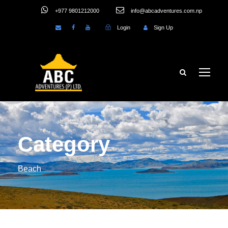
+977 9801212000
info@abcadventures.com.np
Login
Sign Up
Category
Beach